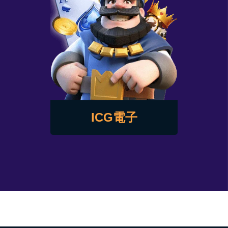
ICG電子