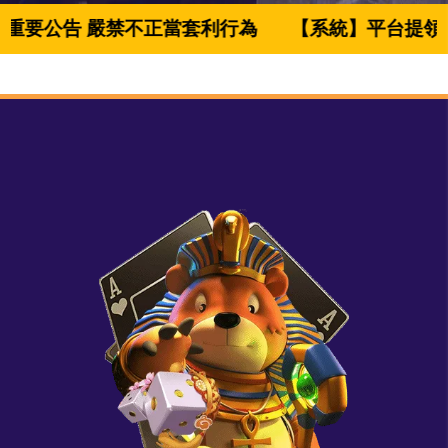
公告 嚴禁不正當套利行為
【系統】平台提領規則