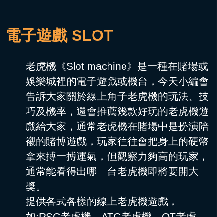
電子遊戲 SLOT
老虎機《Slot machine》是一種在賭場或
娛樂城裡的電子遊戲或機台，今天小編會
告訴大家關於線上角子老虎機的玩法、技
巧及機率，還會推薦幾款好玩的老虎機遊
戲給大家，通常老虎機在賭場中是扮演陪
襯的賭博遊戲，玩家往往會把身上的硬幣
拿來搏一搏運氣，但觀察力夠高的玩家，
通常能看得出哪一台老虎機即將要開大
獎。
提供各式各樣的線上老虎機遊戲，
如:RSG老虎機、ATG老虎機、QT老虎